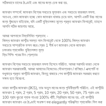
সঠিকভাবে তাদের ঠাণ্ডাই এবং মানের জন্য চেক করা হয়.
জাফরান সম্পর্কে: জাফরান বিশ্বের সবচেয়ে মূল্যবান এবং সবচেয়ে ব্যয়বহুল মসলা.
অতএব, কোন জাফরান হচ্ছে কোন জাফরান থাকার চেয়ে ভাল. আপনি একটি উচ্চ মানের
জন্য খুঁজছেন যাইহোক, যদি একটি যুক্তিসঙ্গত মূল্যে প্রকৃত জাফরান ফিলামেন্ট, তাহলে
আপনি সঠিক জায়গায় আছে.
আমরা আপনাকে নিম্নলিখিত প্রস্তাব: -
বিশুদ্ধ জাফরান কাশ্মীর সমস্ত লাল ফিলামেন্ট থেকে 100% বিশুদ্ধ জাফরান
সবচেয়ে সাম্প্রতিক ফসল বছর গ্রেড 1 শীর্ষ গুণ জাফরান থেকে জাফরান
চমৎকার প্যাকেজিং যুক্তিসঙ্গত মূল্য
ফ্রি শিপিং পরের দিন গ্রেপ্তার
জাফরান বিশ্বের সবচেয়ে ব্যয়বহুল মসলা হিসেবে পরিচিত. আমরা সরাসরি ভারত থেকে
জাফরান সরবরাহকারী. আমরা আমাদের নিজেদের সৌভাগ্যবান / বাণিজ্য / এক্সপোর্ট না
শুধুমাত্র প্রকৃত কাশ্মীরি জাফরান, কিন্তু বাজারে শেখ কাশ্মীরি জাফরান সরবরাহ করতে
সক্ষম হতে বিবেচনা.
ভারত কাশ্মীর জাফরান (IKS), তার অতুল মানের জন্য পৃথিবীব্যাপী পরিচিত. এই কাশ্মীরি
জাফরান 1 গ্রাম, 2 গ্রাম, 5 গ্রাম, 10 গ্রাম, 20 গ্রাম, 50 গ্রাম, 75 গ্রাম এবং
100 গ্রাম খুচরো প্যাক পাওয়া 100% খাঁটি, প্রিমিয়াম মানের হয়. এই কাশ্মীরি
জাফরান জাফরান এর ঠাণ্ডাই সংরক্ষণ করা elegantly পরিকল্পিত প্যাকেজিং সিল করা