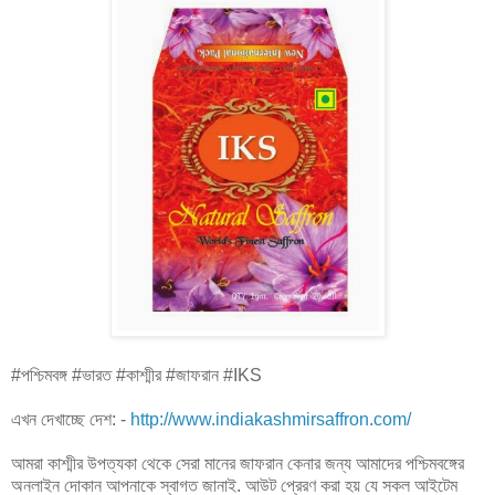
#পশ্চিমবঙ্গ #ভারত #কাশ্মীর #জাফরান #IKS
এখন দেখাচ্ছে দেশ: -
http://www.indiakashmirsaffron.com/
আমরা কাশ্মীর উপত্যকা থেকে সেরা মানের জাফরান কেনার জন্য আমাদের পশ্চিমবঙ্গের
অনলাইন দোকান আপনাকে স্বাগত জানাই. আউট প্রেরণ করা হয় যে সকল আইটেম