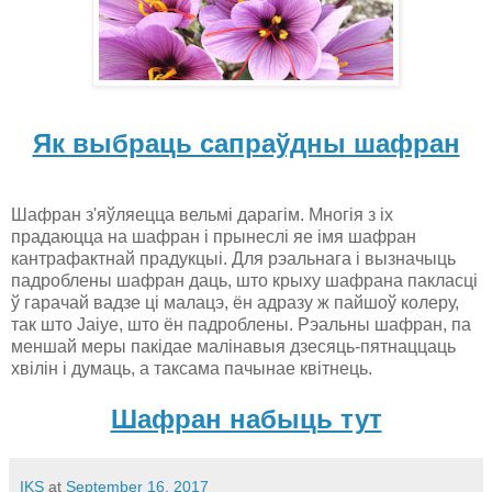
Як выбраць сапраўдны шафран
Шафран з'яўляецца вельмі дарагім. Многія з іх
прадаюцца на шафран і прынеслі яе імя шафран
кантрафактнай прадукцыі. Для рэальнага і вызначыць
падроблены шафран даць, што крыху шафрана пакласці
ў гарачай вадзе ці малацэ, ён адразу ж пайшоў колеру,
так што Jaiye, што ён падроблены. Рэальны шафран, па
меншай меры пакідае малінавыя дзесяць-пятнаццаць
хвілін і думаць, а таксама пачынае квітнець.
Шафран набыць тут
IKS
at
September 16, 2017